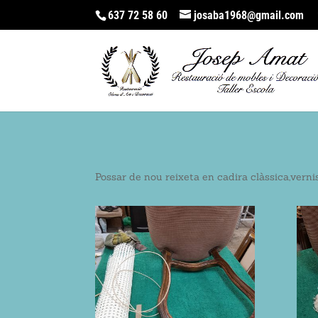
637 72 58 60
josaba1968@gmail.com
Possar de nou reixeta en cadira clàssica,vernis